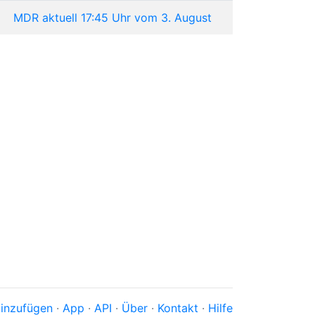
MDR aktuell 17:45 Uhr vom 3. August
inzufügen
·
App
·
API
·
Über
·
Kontakt
·
Hilfe