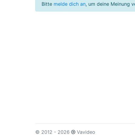
Bitte
melde dich an
, um deine Meinung v
© 2012 - 2026
Vavideo