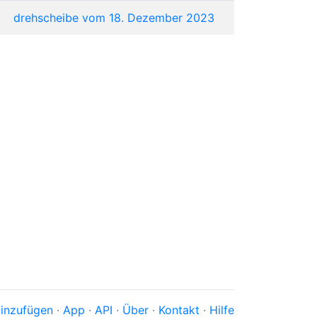
drehscheibe vom 18. Dezember 2023
inzufügen
·
App
·
API
·
Über
·
Kontakt
·
Hilfe