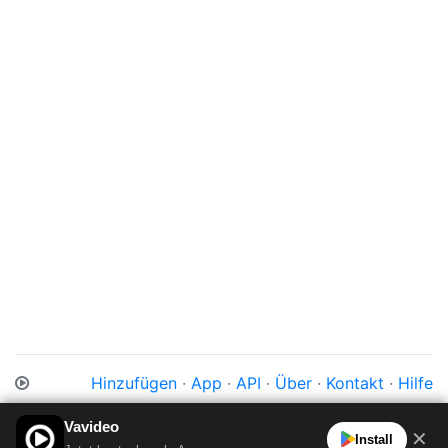
Hinzufügen
·
App
·
API
·
Über
·
Kontakt
·
Hilfe
Impressum
·
Datenschutz
·
Cookies
·
AGB
Vavideo
✕
Install