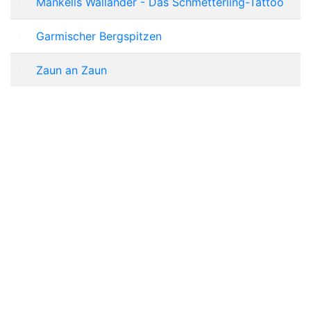
Mankells Wallander - Das Schmetterling-Tattoo
Garmischer Bergspitzen
Zaun an Zaun