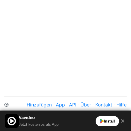
Hinzufügen
·
App
·
API
·
Über
·
Kontakt
·
Hilfe
Impressum
·
Datenschutz
·
Cookies
·
AGB
Vavideo
✕
Install
Jetzt kostenlos als App