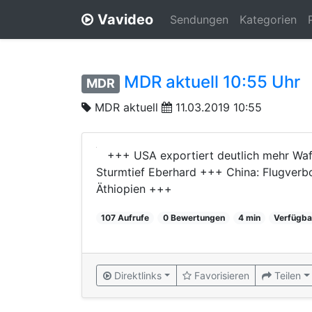
Vavideo
Sendungen
Kategorien
MDR aktuell 10:55 Uhr
MDR
MDR aktuell
11.03.2019 10:55
+++ USA exportiert deutlich mehr Wa
Sturmtief Eberhard +++ China: Flugverb
Äthiopien +++
107 Aufrufe
0 Bewertungen
4 min
Verfügba
Direktlinks
Favorisieren
Teilen