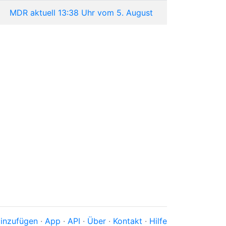
MDR aktuell 13:38 Uhr vom 5. August
inzufügen
·
App
·
API
·
Über
·
Kontakt
·
Hilfe