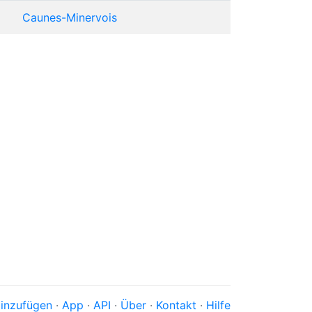
Caunes-Minervois
inzufügen
·
App
·
API
·
Über
·
Kontakt
·
Hilfe