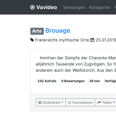
Vavideo
Sendungen
Kategorien
Brouage
Arte
Frankreichs mythische Orte
25.01.201
Inmitten der Sümpfe der Charente-Mar
alljährlich Tausende von Zugvögeln. So f
anderem auch der Weißstorch. Aus den S
242 Aufrufe
0 Bewertungen
26 min
Verfüg
Direktlinks
Favorisieren
Teilen