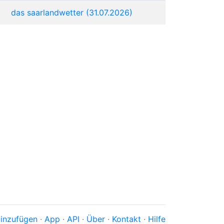
das saarlandwetter (31.07.2026)
inzufügen
·
App
·
API
·
Über
·
Kontakt
·
Hilfe