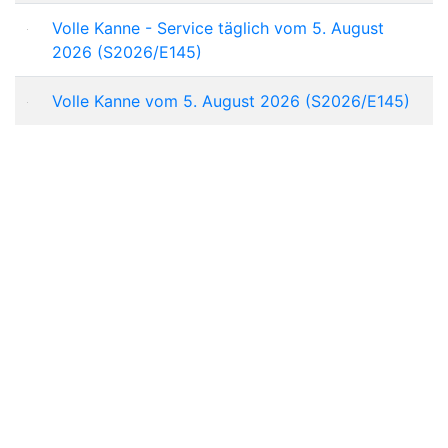
Volle Kanne - Service täglich vom 5. August
2026 (S2026/E145)
Volle Kanne vom 5. August 2026 (S2026/E145)