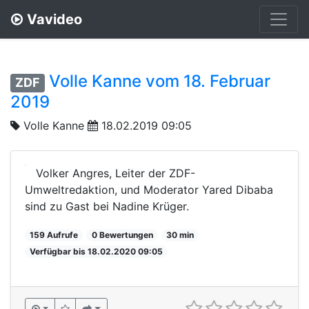
Vavideo
Volle Kanne vom 18. Februar
ZDF
2019
Volle Kanne
18.02.2019 09:05
Volker Angres, Leiter der ZDF-
Umweltredaktion, und Moderator Yared Dibaba
sind zu Gast bei Nadine Krüger.
159 Aufrufe
0 Bewertungen
30 min
Verfügbar bis 18.02.2020 09:05