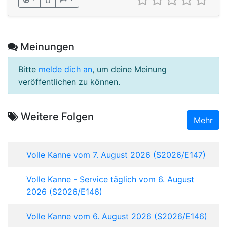
Meinungen
Bitte
melde dich an
, um deine Meinung
veröffentlichen zu können.
Weitere Folgen
Mehr
Volle Kanne vom 7. August 2026 (S2026/E147)
Volle Kanne - Service täglich vom 6. August
2026 (S2026/E146)
Volle Kanne vom 6. August 2026 (S2026/E146)