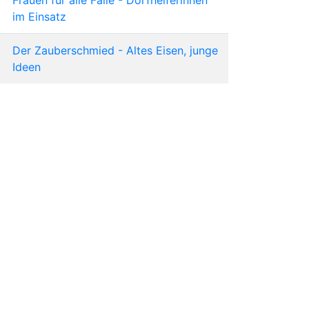
im Einsatz
Der Zauberschmied - Altes Eisen, junge
Ideen