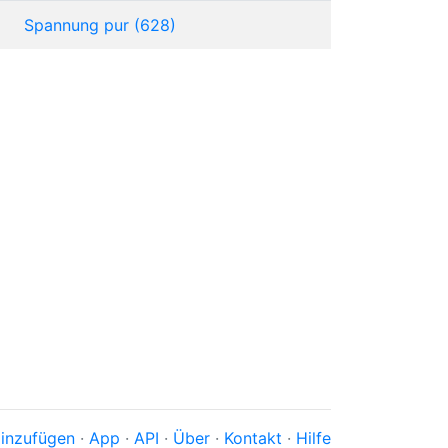
Spannung pur (628)
inzufügen
·
App
·
API
·
Über
·
Kontakt
·
Hilfe