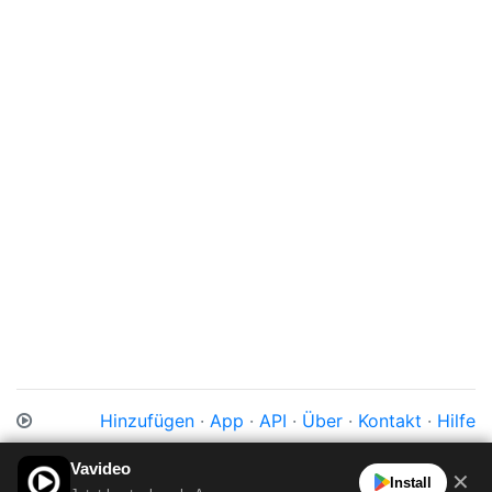
Hinzufügen
·
App
·
API
·
Über
·
Kontakt
·
Hilfe
Impressum
·
Datenschutz
·
Cookies
·
AGB
Vavideo
✕
Install