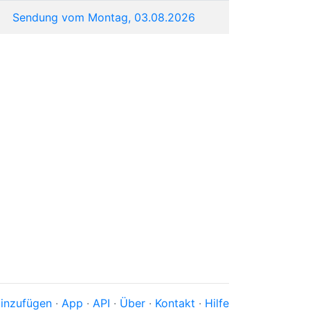
Sendung vom Montag, 03.08.2026
inzufügen
·
App
·
API
·
Über
·
Kontakt
·
Hilfe