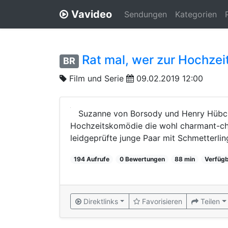
Vavideo
Sendungen
Kategorien
Rat mal, wer zur Hochze
BR
Film und Serie
09.02.2019 12:00
Suzanne von Borsody und Henry Hübchen
Hochzeitskomödie die wohl charmant-chao
leidgeprüfte junge Paar mit Schmetterlin
194 Aufrufe
0 Bewertungen
88 min
Verfügb
Direktlinks
Favorisieren
Teilen