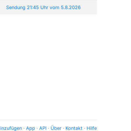
Sendung 21:45 Uhr vom 5.8.2026
inzufügen
·
App
·
API
·
Über
·
Kontakt
·
Hilfe