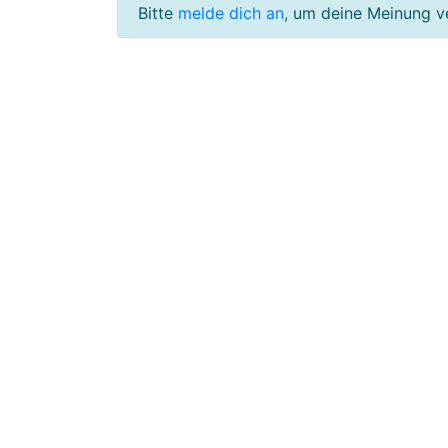
Bitte
melde dich an
, um deine Meinung v