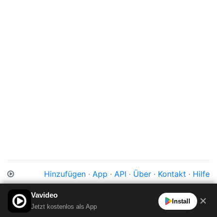
Hinzufügen
·
App
·
API
·
Über
·
Kontakt
·
Hilfe
Impressum
·
Datenschutz
·
Cookies
·
AGB
Vavideo
✕
Install
Jetzt kostenlos als App