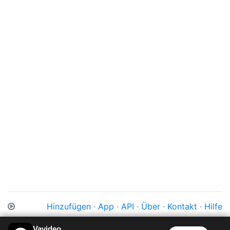
Hinzufügen
·
App
·
API
·
Über
·
Kontakt
·
Hilfe
Impressum
·
Datenschutz
·
Cookies
·
AGB
Vavideo