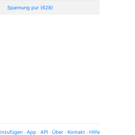
Spannung pur (628)
inzufügen
·
App
·
API
·
Über
·
Kontakt
·
Hilfe