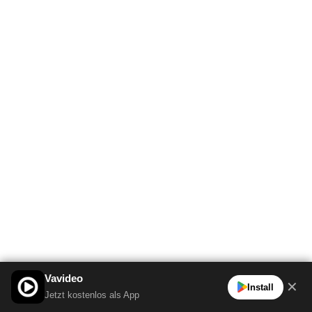
Vavideo
✕
Install
Jetzt kostenlos als App