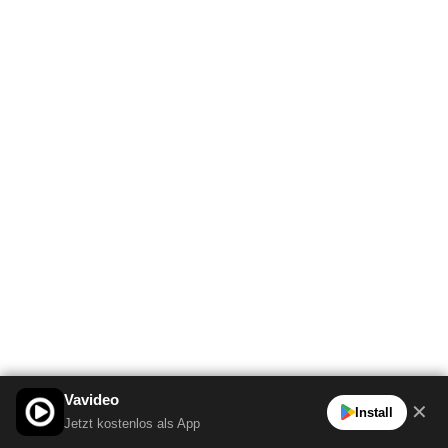
Vavideo
✕
Install
Jetzt kostenlos als App