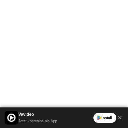
Vavideo
✕
Install
Jetzt kostenlos als App