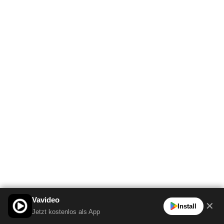
Vavideo
✕
Install
Jetzt kostenlos als App