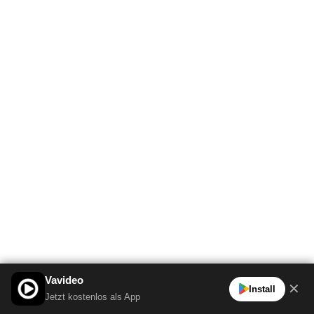
Vavideo
✕
Install
Jetzt kostenlos als App