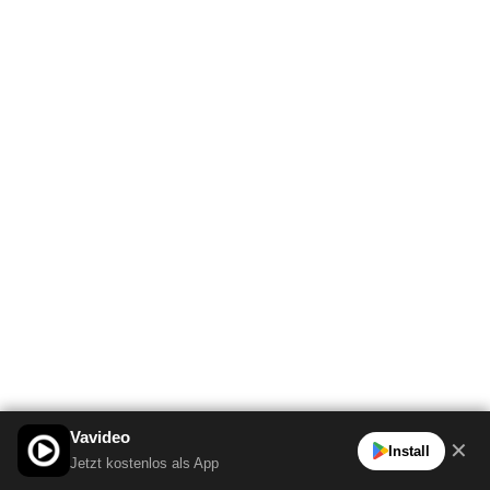
Vavideo
✕
Install
Jetzt kostenlos als App