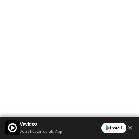
Vavideo
✕
Install
Jetzt kostenlos als App