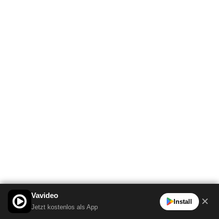
Vavideo
✕
Install
Jetzt kostenlos als App