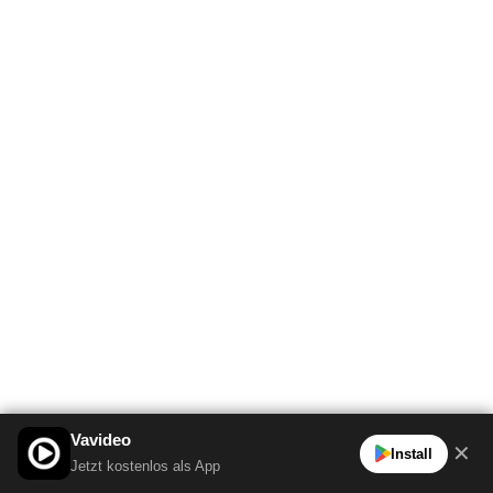
Vavideo
✕
Install
Jetzt kostenlos als App