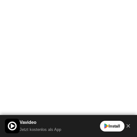
Vavideo
✕
Install
Jetzt kostenlos als App