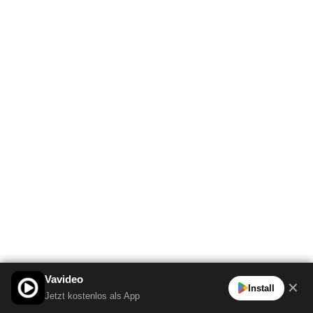
Vavideo
✕
Install
Jetzt kostenlos als App