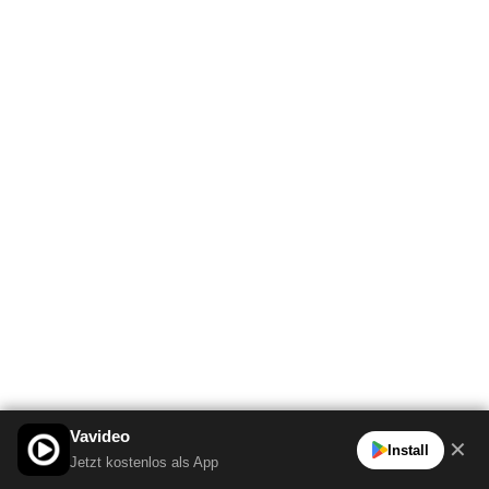
Vavideo
✕
Install
Jetzt kostenlos als App