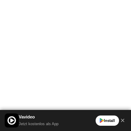
Vavideo
✕
Install
Jetzt kostenlos als App