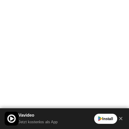
Vavideo
✕
Install
Jetzt kostenlos als App