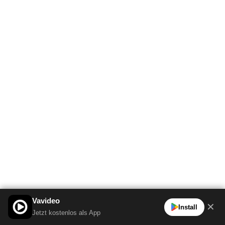
Vavideo
✕
Install
Jetzt kostenlos als App