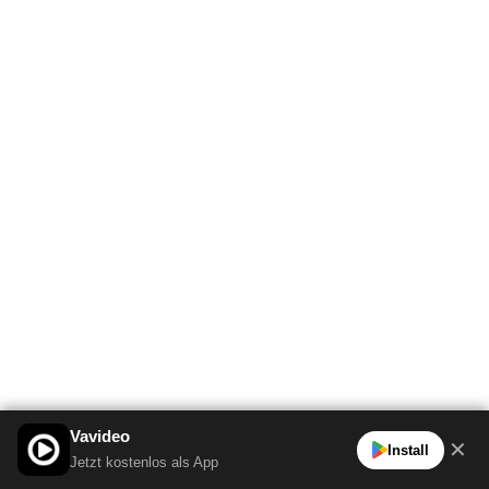
Vavideo
✕
Install
Jetzt kostenlos als App