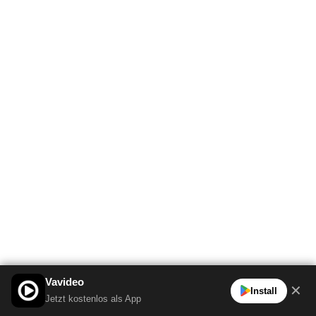
Vavideo
✕
Install
Jetzt kostenlos als App