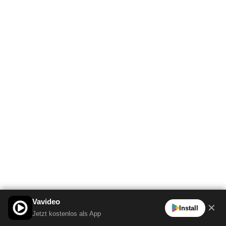
Vavideo
✕
Install
Jetzt kostenlos als App