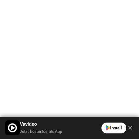
Vavideo
✕
Install
Jetzt kostenlos als App