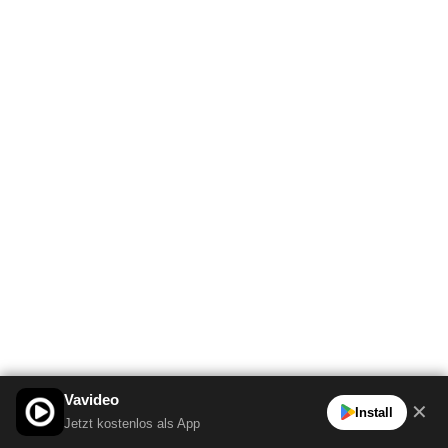
Vavideo
✕
Install
Jetzt kostenlos als App