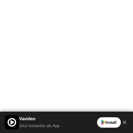
Vavideo
✕
Install
Jetzt kostenlos als App