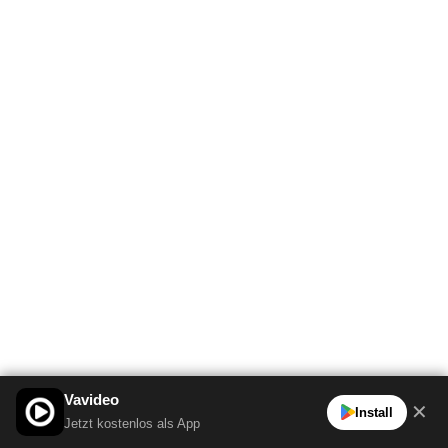
Vavideo
✕
Install
Jetzt kostenlos als App