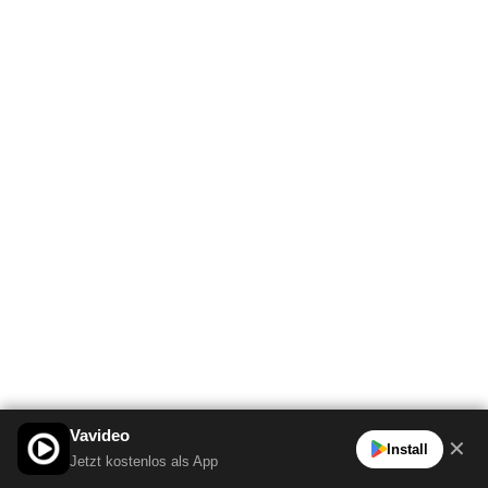
Vavideo
✕
Install
Jetzt kostenlos als App