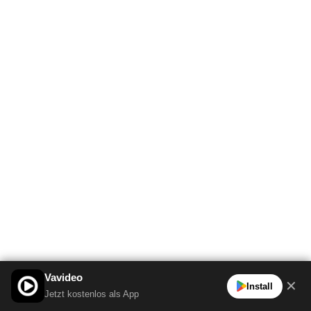
Vavideo
✕
Install
Jetzt kostenlos als App