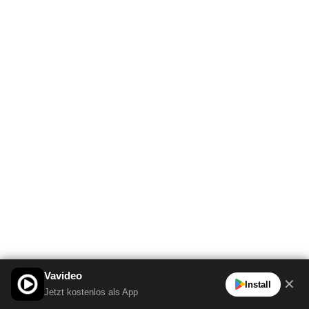
Vavideo
✕
Install
Jetzt kostenlos als App