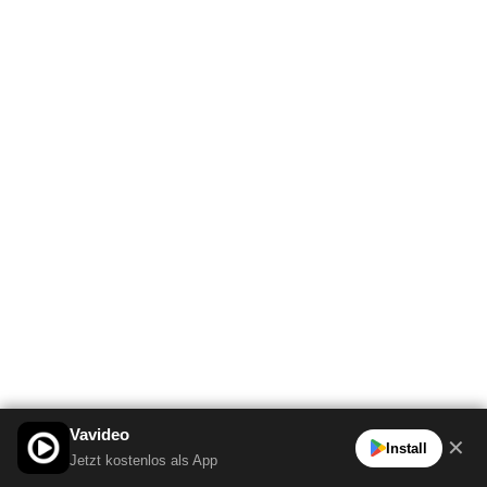
Vavideo
✕
Install
Jetzt kostenlos als App