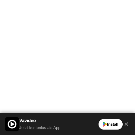
Vavideo
✕
Install
Jetzt kostenlos als App