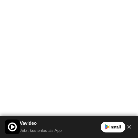
Vavideo
✕
Install
Jetzt kostenlos als App