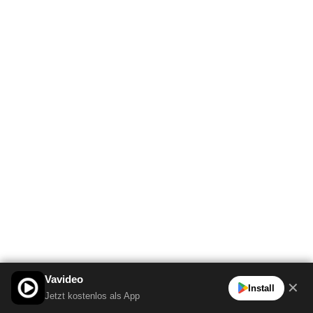
Vavideo
✕
Install
Jetzt kostenlos als App