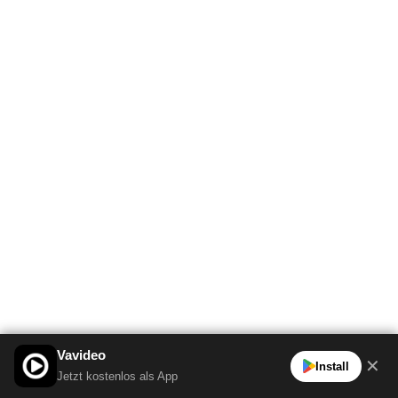
Vavideo
✕
Install
Jetzt kostenlos als App