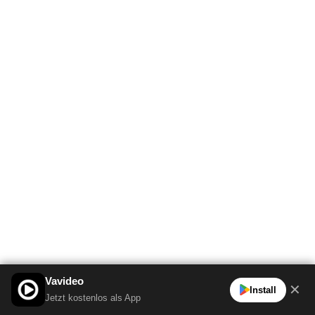
Vavideo
✕
Install
Jetzt kostenlos als App